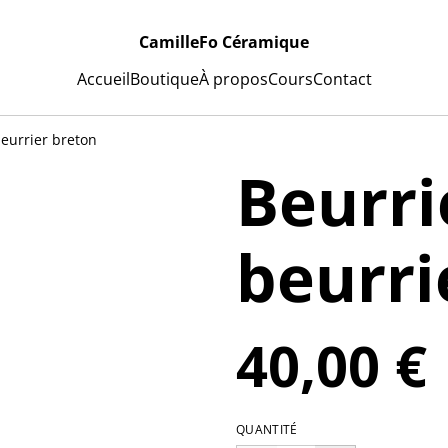
CamilleFo Céramique
Accueil
Boutique
À propos
Cours
Contact
beurrier breton
Beurri
beurri
40,00 €
QUANTITÉ